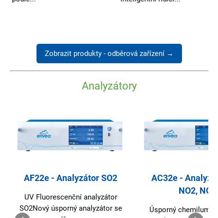
Zobrazit produkty - odběrová zařízení →
Analyzátory
AF22e - Analyzátor SO2
AC32e - Analyzát
NO2, NOx
UV Fluorescenční analyzátor
SO2Nový úsporný analyzátor se
Úsporný chemilumin