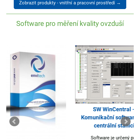
Zobrazit produkty - vnitřní a pracovní prostředí →
Software pro měření kvality ovzduší
SW Web View – 
aplikace pro info
SW WinCentral –
veřejnosti o kvalit
Komunikační software pro
SW Web View je urč
centrální stanici
informování široké ve
kvalitě...
Software je určený pro