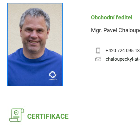
Obchodní ředitel
Mgr. Pavel Chaloup
+420 724 095 13
chaloupecky[-at
CERTIFIKACE