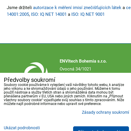
Jsme držiteli
autorizace k měření imisí znečišťujících látek
a
ce
14001:2005
,
ISO: IQ NET 14001
a
ISO: IQ NET 9001
ENVItech Bohemia s.r.o.
Ovocná 34/1021
161 00 Praha 6
Předvolby soukromí
Česká republika
Soubory cookie používáme k vylepšení vaší návštěvy tohoto webu, k analýze
jeho výkonu a ke shromažďování údajů o jeho používání. Můžeme k tomu
použít nástroje a služby třetích stran a shromážděná data mohou být
přenášena partnerům v EU, USA nebo jiných zemích. Kliknutím na „Přijmout
všechny soubory cookie“ vyjadřujete svůj souhlas s tímto zpracováním. Níže
můžete najít podrobné informace nebo upravit své preference.
Společnost
Reference
Novinky
Akce
Kontakt
Zásady ochrany soukromí
Předvolby soukromí
Zásady ochrany soukromí
Ukázat podrobnosti