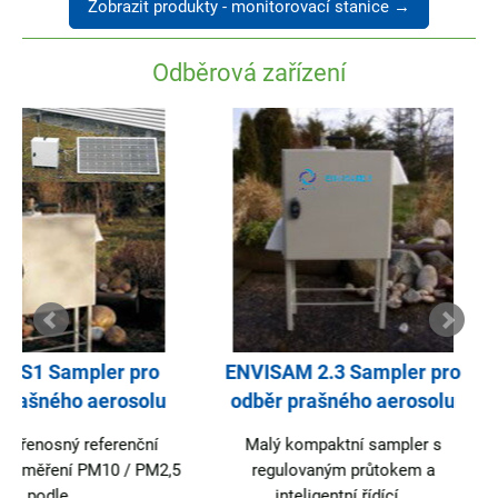
Zobrazit produkty - monitorovací stanice →
Odběrová zařízení
ENVISAM 2.3 Sampler pro
ENVI HiVo3
odběr prašného aerosolu
Velkoobjemový s
Malý kompaktní sampler s
Tento velkoobjemový
regulovaným průtokem a
ENVI HiVo30 umo
inteligentní řídící...
automatickou.