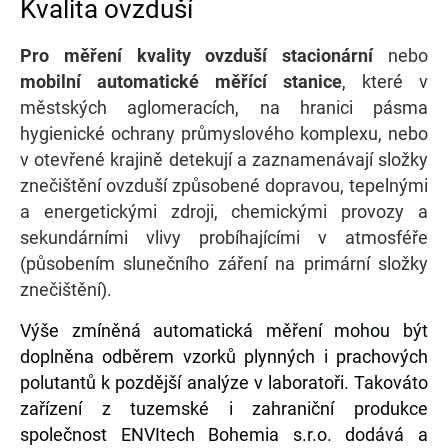
Kvalita ovzduší
Pro měření kvality ovzduší
stacionární
nebo
mobilní automatické měřící stanice
, které v
městských aglomeracích, na hranici pásma
hygienické ochrany průmyslového komplexu, nebo
v otevřené krajině detekují a zaznamenávají složky
znečištění ovzduší způsobené dopravou, tepelnými
a energetickými zdroji, chemickými provozy a
sekundárními vlivy probíhajícími v atmosféře
(působením slunečního záření na primární složky
znečištění).
Výše zmíněná automatická měření mohou být
doplněna odběrem vzorků plynných i prachových
polutantů k pozdější analýze v laboratoři. Takováto
zařízení z tuzemské i zahraniční produkce
společnost ENVItech Bohemia s.r.o. dodává a