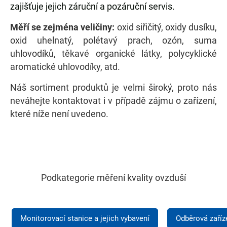
zajišťuje jejich záruční a pozáruční servis.
Měří se zejména veličiny:
oxid siřičitý, oxidy dusíku,
oxid uhelnatý, polétavý prach, ozón, suma
uhlovodíků, těkavé organické látky, polycyklické
aromatické uhlovodíky, atd.
Náš sortiment produktů je velmi široký, proto nás
neváhejte kontaktovat i v případě zájmu o zařízení,
které níže není uvedeno.
Podkategorie měření kvality ovzduší
Monitorovací stanice a jejich vybavení
Odběrová zaříz