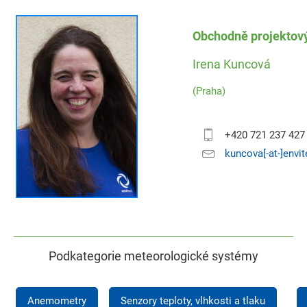
Obchodně projektov
Irena Kuncová
(Praha)
+420 721 237 427
kuncova[-at-]envi
Podkategorie meteorologické systémy
Anemometry
Senzory teploty, vlhkosti a tlaku