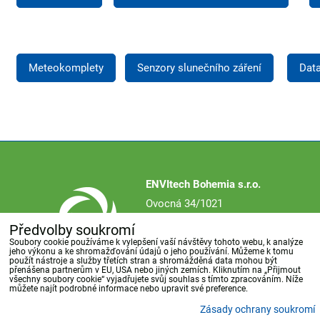
Meteokomplety
Senzory slunečního záření
Dat
ENVItech Bohemia s.r.o.
Ovocná 34/1021
161 00 Praha 6
Předvolby soukromí
Česká republika
Soubory cookie používáme k vylepšení vaší návštěvy tohoto webu, k analýze
jeho výkonu a ke shromažďování údajů o jeho používání. Můžeme k tomu
použít nástroje a služby třetích stran a shromážděná data mohou být
přenášena partnerům v EU, USA nebo jiných zemích. Kliknutím na „Přijmout
všechny soubory cookie“ vyjadřujete svůj souhlas s tímto zpracováním. Níže
můžete najít podrobné informace nebo upravit své preference.
Společnost
Reference
Novinky
Akce
Kontakt
Zásady ochrany soukromí