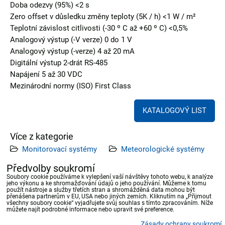
Doba odezvy (95%) <2 s
Zero offset v důsledku změny teploty (5K / h) <1 W / m²
Teplotní závislost citlivosti (-30 º C až +60 º C) <0,5%
Analogový výstup (-V verze) 0 do 1 V
Analogový výstup (-verze) 4 až 20 mA
Digitální výstup 2-drát RS-485
Napájení 5 až 30 VDC
Mezinárodní normy (ISO) First Class
KATALOGOVÝ LIST
Více z kategorie
Monitorovací systémy
Meteorologické systémy
Dataloggery
Senzory slunečního záření
Předvolby soukromí
Soubory cookie používáme k vylepšení vaší návštěvy tohoto webu, k analýze
jeho výkonu a ke shromažďování údajů o jeho používání. Můžeme k tomu
Předchozí produkt
Následující produkt
použít nástroje a služby třetích stran a shromážděná data mohou být
přenášena partnerům v EU, USA nebo jiných zemích. Kliknutím na „Přijmout
všechny soubory cookie“ vyjadřujete svůj souhlas s tímto zpracováním. Níže
můžete najít podrobné informace nebo upravit své preference.
Zásady ochrany soukromí