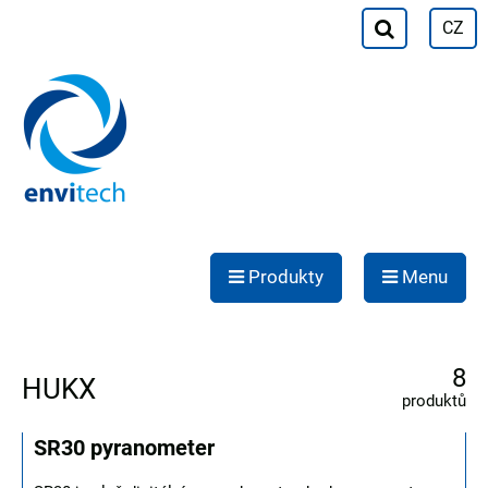
CZ
Produkty
Menu
8
HUKX
produktů
SR30 pyranometer