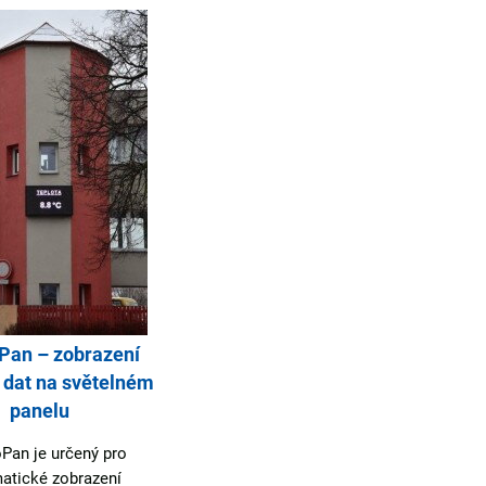
Pan – zobrazení
SW WebVisualis – webová
 dat na světelném
aplikace pro vzdálené
panelu
zobrazení naměřených dat
Pan je určený pro
SW WebVisualis je určený pro
atické zobrazení
provozovatele systémů měření