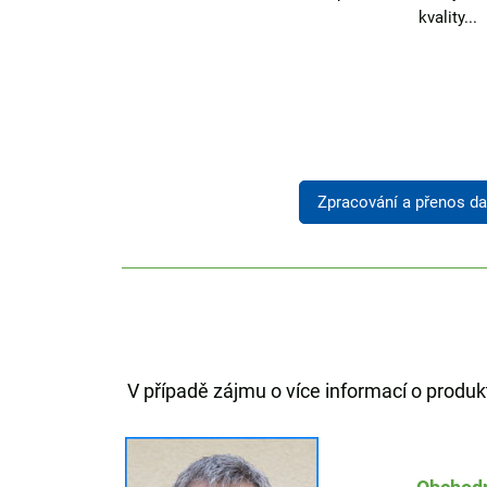
naměřených imisních...
kvality...
Zpracování a přenos da
V případě zájmu o více informací o prod