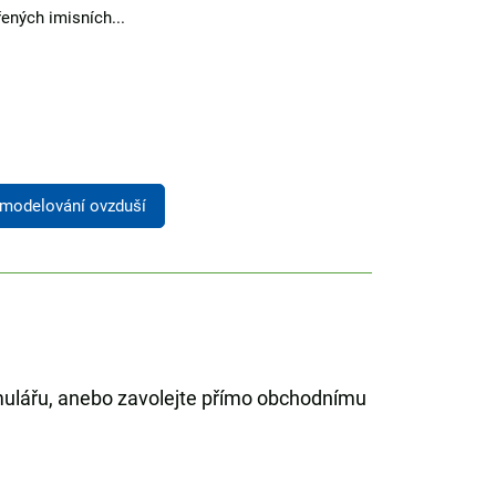
ených imisních...
kvality...
 modelování ovzduší
mulářu, anebo zavolejte přímo obchodnímu