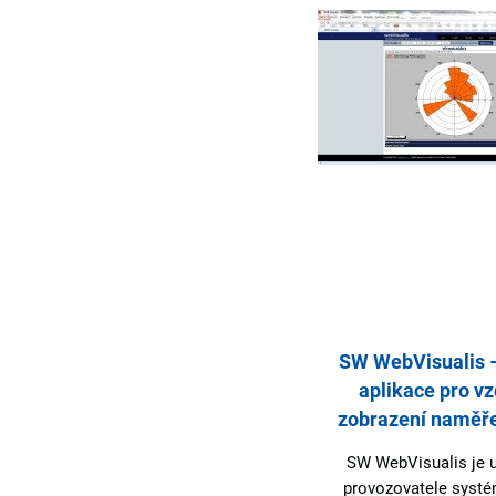
SW IsoPan – zobrazení
SW WebVisualis 
imisních dat na světelném
aplikace pro v
í
panelu
zobrazení naměře
SW IsoPan je určený pro
SW WebVisualis je u
automatické zobrazení
provozovatele syst