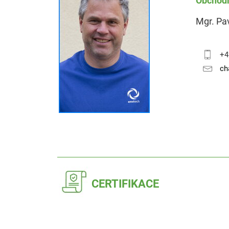
Obchodn
Mgr. Pa
+4
ch
CERTIFIKACE