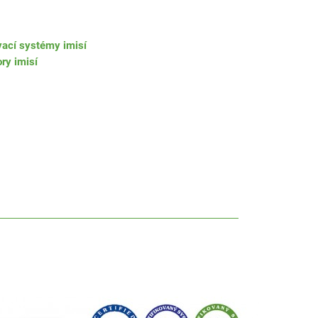
vací systémy imisí
ry imisí