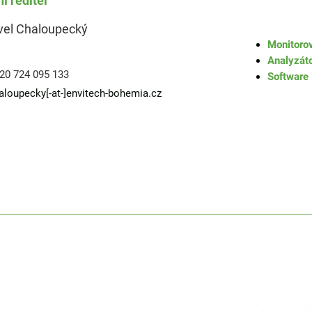
í ředitel
vel Chaloupecký
Monitoro
Analyzáto
20 724 095 133
Software
aloupecky[-at-]envitech-bohemia.cz