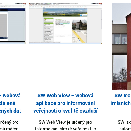
– webová
SW Web View – webová
SW Iso
zdálené
aplikace pro informování
imisních
ných dat
veřejnosti o kvalitě ovzduší
rčený pro
SW Web View je určený pro
SW Iso
émů měření
informování široké veřejnosti o
autom