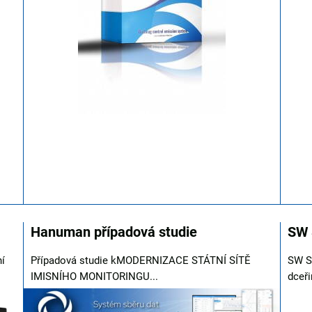
Hanuman případová studie
SW 
í
Případová studie kMODERNIZACE STÁTNÍ SÍTĚ
SW S
IMISNÍHO MONITORINGU...
dceři