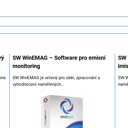
vý
SW WinEMAG – Software pro emisní
SW 
monitoring
imi
ine
SW WinEMAG je určený pro sběr, zpracování a
SW W
vyhodnocení naměřených...
naměř