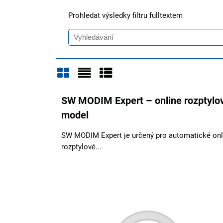
Prohledat výsledky filtru fulltextem
Mřížka
Seznam
Tabulka
SW MODIM Expert – online rozptylo
model
SW MODIM Expert je určený pro automatické onl
rozptylové...