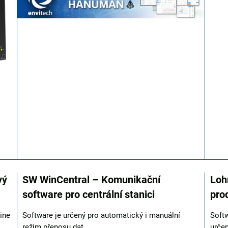
vý
SW WinCentral – Komunikační
Loh
software pro centrální stanici
pro
ine
Software je určený pro automatický i manuální
Soft
režim přenosu dat...
určen