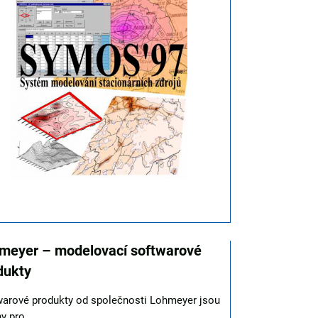
meyer – modelovací softwarové
dukty
warové produkty od společnosti Lohmeyer jsou
y pro...