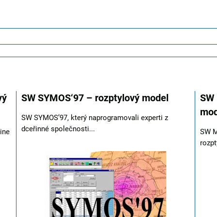
vý
SW SYMOS‘97 – rozptylový model
SW 
mod
SW SYMOS’97, který naprogramovali experti z
dceřinné společnosti...
ine
SW M
rozpt