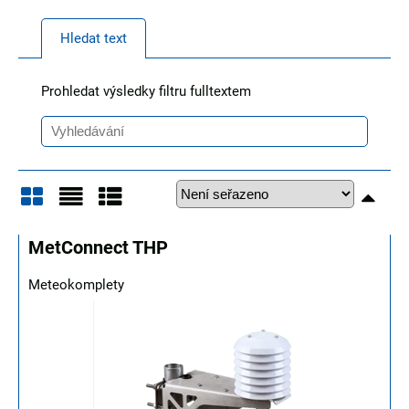
Hledat text
Prohledat výsledky filtru fulltextem
Mřížka
Seznam
Tabulka
MetConnect THP
Meteokomplety