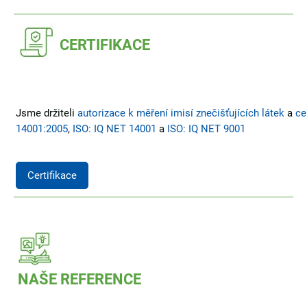
CERTIFIKACE
Jsme držiteli
autorizace k měření imisí znečišťujících látek
a
ce
14001:2005
,
ISO: IQ NET 14001
a
ISO: IQ NET 9001
Certifikace
NAŠE REFERENCE