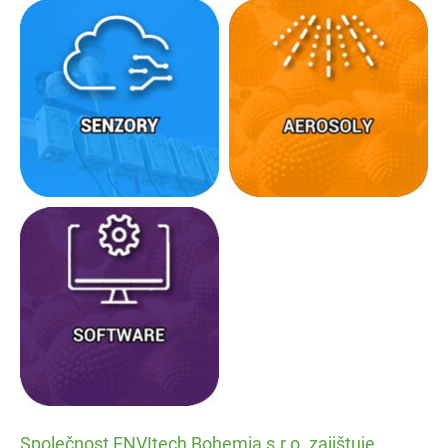
Senzor
Aerosol
Software
Společnost ENVItech Bohemia s.r.o. zajištuje