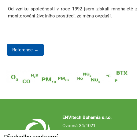
Od vzniku společnosti v roce 1992 jsem získali mnohaleté z
monitorování životního prostředí, zejména ovzduší.
Reference →
ENVItech Bohemia s.r.o.
Ovocná 34/1021
161 00 Praha 6