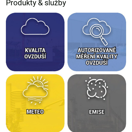
Produkty & služby
Kvalita
Autorizované
ovzduší
měření
kvality
ovzduší
Meteo
Emise