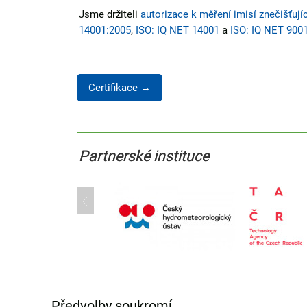
Jsme držiteli
autorizace k měření imisí znečišťujíc
14001:2005
,
ISO: IQ NET 14001
a
ISO: IQ NET 900
Certifikace →
Partnerské instituce
Partnerské instituce
Předvolby soukromí