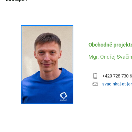
Obchodně projekt
Mgr. Ondřej Svači
+420 728 730 
svacinka[-at-]