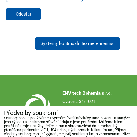
Odeslat
Systémy kontinuálního měření emisí
ENVItech Bohemia s.r.o.
Ovocná 34/1021
161 00 Praha 6
Předvolby soukromí
Česká republika
Soubory cookie používáme k vylepšení vaší návštěvy tohoto webu, k analýze
jeho výkonu a ke shromažďování údajů o jeho používání. Můžeme k tomu
použít nástroje a služby třetích stran a shromážděná data mohou být
přenášena partnerům v EU, USA nebo jiných zemích. Kliknutím na „Přijmout
všechny soubory cookie“ vyjadřujete svůj souhlas s tímto zpracováním. Níže