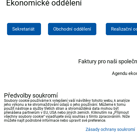
Ekonomické oddělení
Sekretariát
Obchodní oddělení
Realizační o
Faktury pro naši společn
Agendu ekon
Předvolby soukromí
Soubory cookie používáme k vylepšení vaší návštěvy tohoto webu, k analýze
jeho výkonu a ke shromažďování údajů o jeho používání. Můžeme k tomu
použít nástroje a služby třetích stran a shromážděná data mohou být
přenášena partnerům v EU, USA nebo jiných zemích. Kliknutím na „Přijmout
všechny soubory cookie“ vyjadřujete svůj souhlas s tímto zpracováním. Níže
můžete najít podrobné informace nebo upravit své preference.
Zásady ochrany soukromí