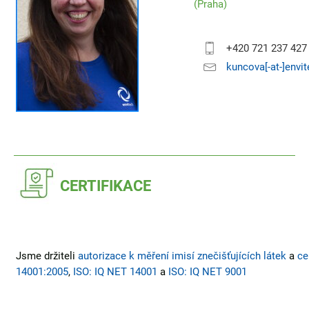
(Praha)
+420 721 237 427
kuncova[-at-]envi
CERTIFIKACE
Jsme držiteli
autorizace k měření imisí znečišťujících látek
a
ce
14001:2005
,
ISO: IQ NET 14001
a
ISO: IQ NET 9001