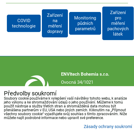
Zařízení
Zařízení
Monitoring
pro
COVID
na
půdních
měření
technologie
měření
parametrů
pachových
dopravy
látek
ENVItech Bohemia s.r.o.
Ovocná 34/1021
161 00 Praha 6
Předvolby soukromí
Česká republika
Soubory cookie používáme k vylepšení vaší návštěvy tohoto webu, k analýze
jeho výkonu a ke shromažďování údajů o jeho používání. Můžeme k tomu
použít nástroje a služby třetích stran a shromážděná data mohou být
přenášena partnerům v EU, USA nebo jiných zemích. Kliknutím na „Přijmout
všechny soubory cookie“ vyjadřujete svůj souhlas s tímto zpracováním. Níže
můžete najít podrobné informace nebo upravit své preference.
Společnost
Reference
Novinky
Akce
Kontakt
Zásady ochrany soukromí