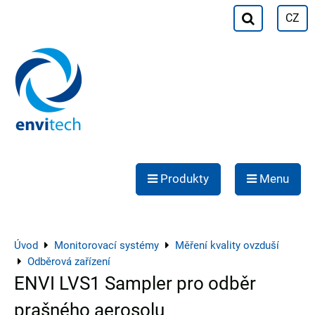
CZ
Produkty
Menu
Úvod
Monitorovací systémy
Měření kvality ovzduší
Odběrová zařízení
ENVI LVS1 Sampler pro odběr
prašného aerosolu