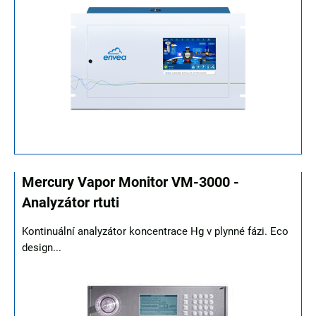
Mercury Vapor Monitor VM-3000 -
Analyzátor rtuti
Kontinuální analyzátor koncentrace Hg v plynné fázi. Eco
design...