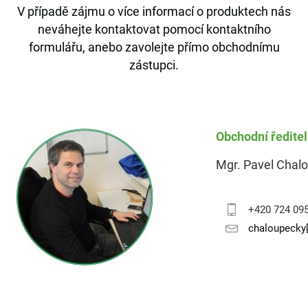
V případě zájmu o více informací o produktech nás
neváhejte kontaktovat pomocí kontaktního
formulářu, anebo zavolejte přímo obchodnímu
zástupci.
Obchodní ředitel
Mgr. Pavel Chal
+420 724 09
chaloupecky[