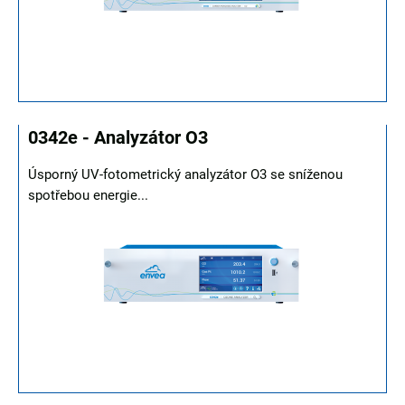
0342e - Analyzátor O3
Úsporný UV-fotometrický analyzátor O3 se sníženou
spotřebou energie...