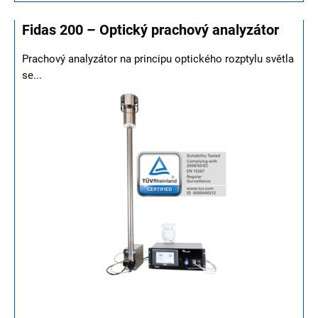
Fidas 200 – Optický prachový analyzátor
Prachový analyzátor na principu optického rozptylu světla
se...