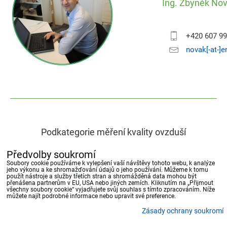
Ing. Zbyněk No
+420 607 99
novak[-at-]
Podkategorie měření kvality ovzduší
Předvolby soukromí
Soubory cookie používáme k vylepšení vaší návštěvy tohoto webu, k analýze
Monitorovací stanice a jejich vybavení
Odběrová zaříze
jeho výkonu a ke shromažďování údajů o jeho používání. Můžeme k tomu
použít nástroje a služby třetích stran a shromážděná data mohou být
přenášena partnerům v EU, USA nebo jiných zemích. Kliknutím na „Přijmout
všechny soubory cookie“ vyjadřujete svůj souhlas s tímto zpracováním. Níže
můžete najít podrobné informace nebo upravit své preference.
Zásady ochrany soukromí