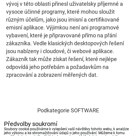
vývoj v této oblasti přinesl uživatelsky příjemné a
vysoce účinné programy, které mohou sloužit
různým účelům, jako jsou imisní a certifikované
emisní aplikace. Výjimkou není ani programové
vybavení, které je připravované přímo na přání
zákazníka. Vedle klasických desktopových řešení
jsou nabízeny i cloudové, či webové aplikace.
Zákazník tak může získat řešení, které nejlépe
odpovídá jeho potřebám a požadavkům na
zpracování a zobrazení měřených dat.
Podkategorie SOFTWARE
Předvolby soukromí
Soubory cookie používáme k vylepšení vaší návštěvy tohoto webu, k analýze
Zpracování a přenos dat
SW pro informování o kvalit
jeho výkonu a ke shromažďování údajů o jeho používání. Můžeme k tomu