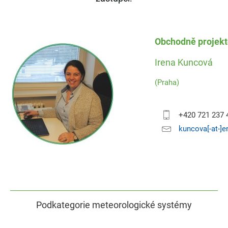
Obchodně projek
Irena Kuncová
(Praha)
+420 721 237 
kuncova[-at-]
Podkategorie meteorologické systémy