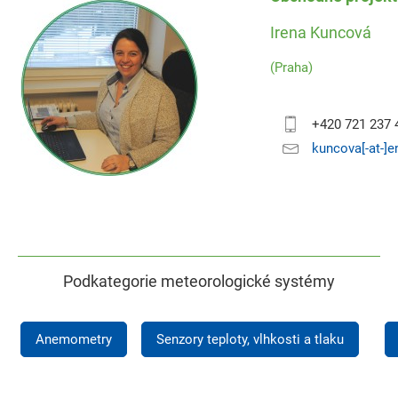
Irena Kuncová
(Praha)
+420 721 237 
kuncova[-at-]
Podkategorie meteorologické systémy
Anemometry
Senzory teploty, vlhkosti a tlaku