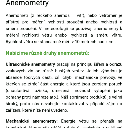
Anemometry
Anemometr (z řeckého anemos = vítr), nebo větroměr je
přístroj pro měření rychlosti proudění anebo rychlosti a
směru proudění. V meteorologii se používají anemometry k
měření rychlosti větru anebo rychlosti a směru větru.
Rychlost větru se standardně měří v 10 metrech nad zemí.
Nabízíme různé druhy anemometrů:
Ultrasonické anemometry
pracují na principu šíření a odrazu
zvukových vln od různě hustých vrstev. Jejich výhodou je
absence točivých částí, čili chybí mechanické převody, ve
kterých se ztrácí část energie a které jsou zdrojem poruch
(choulostivá ložiska, omezená možnost vytápění jako
ochrany proti námraze atp.). Náš sortiment produktů je velmi
široký, proto nás neváhejte kontaktovat v případě zájmu o
zařízení, které níže není uvedeno.
Mechanické anemometry
: Energie větru se přenáší na
konstrukci, kterou vítr otáčí, rotuje či vychyluje z ustálené