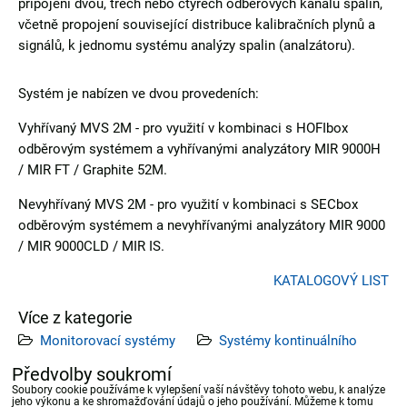
připojení dvou, třech nebo čtyřech odběrových kanálů spalin,
včetně propojení související distribuce kalibračních plynů a
signálů, k jednomu systému analýzy spalin (analzátoru).
Systém je nabízen ve dvou provedeních:
Vyhřívaný MVS 2M - pro využití v kombinaci s HOFIbox
odběrovým systémem a vyhřívanými analyzátory MIR 9000H
/ MIR FT / Graphite 52M.
Nevyhřívaný MVS 2M - pro využití v kombinaci s SECbox
odběrovým systémem a nevyhřívanými analyzátory MIR 9000
/ MIR 9000CLD / MIR IS.
KATALOGOVÝ LIST
Více z kategorie
Monitorovací systémy
Systémy kontinuálního
měření Emisí
Předvolby soukromí
Soubory cookie používáme k vylepšení vaší návštěvy tohoto webu, k analýze
jeho výkonu a ke shromažďování údajů o jeho používání. Můžeme k tomu
Předchozí produkt
Následující produkt