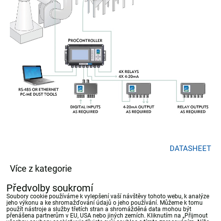
DATASHEET
Více z kategorie
Monitorovací systémy
Procesní měření
Předvolby soukromí
Soubory cookie používáme k vylepšení vaší návštěvy tohoto webu, k analýze
jeho výkonu a ke shromažďování údajů o jeho používání. Můžeme k tomu
Předchozí produkt
Následující produkt
použít nástroje a služby třetích stran a shromážděná data mohou být
přenášena partnerům v EU, USA nebo jiných zemích. Kliknutím na „Přijmout