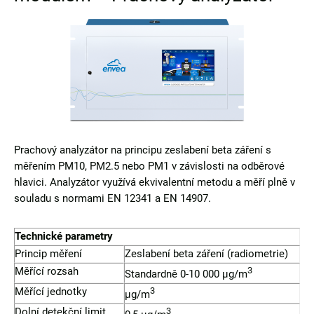
Prachový analyzátor na principu zeslabení beta záření s
měřením PM10, PM2.5 nebo PM1 v závislosti na odběrové
hlavici. Analyzátor využívá ekvivalentní metodu a měří plně v
souladu s normami EN 12341 a EN 14907.
Technické parametry
Princip měření
Zeslabení beta záření (radiometrie)
Měřící rozsah
3
Standardně 0-10 000 µg/m
Měřící jednotky
3
µg/m
Dolní detekční limit
3