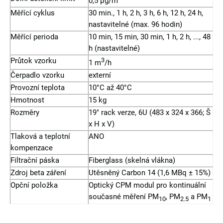
0,5 µg/m
Měřící cyklus
30 min., 1 h, 2 h, 3 h, 6 h, 12 h, 24 h,
nastavitelné (max. 96 hodin)
Měřící perioda
10 min, 15 min, 30 min, 1 h, 2 h, ..., 48
h (nastavitelné)
Průtok vzorku
3
1 m
/h
Čerpadlo vzorku
externí
Provozní teplota
10°C až 40°C
Hmotnost
15 kg
Rozměry
19″ rack verze, 6U (483 x 324 x 366; Š
x H x V)
Tlaková a teplotní
ANO
kompenzace
Filtrační páska
Fiberglass (skelná vlákna)
Zdroj beta záření
Utěsněný Carbon 14 (1,6 MBq ± 15%)
Opční položka
Optický CPM modul pro kontinuální
současné měření PM
, PM
a PM
10
2.5
1