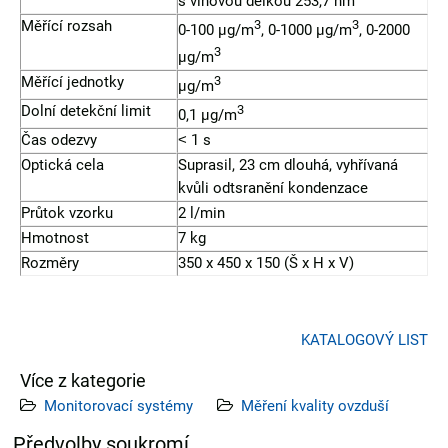
s vlnovou délkou 253,7 nm
Měřící rozsah
3
3
0-100 µg/m
, 0-1000 µg/m
, 0-2000
3
µg/m
Měřící jednotky
3
µg/m
Dolní detekční limit
3
0,1 µg/m
Čas odezvy
˂ 1 s
Optická cela
Suprasil, 23 cm dlouhá, vyhřívaná
kvůli odtsranění kondenzace
Průtok vzorku
2 l/min
Hmotnost
7 kg
Rozměry
350 x 450 x 150 (Š x H x V)
KATALOGOVÝ LIST
Více z kategorie
Monitorovací systémy
Měření kvality ovzduší
Analyzátory
Předvolby soukromí