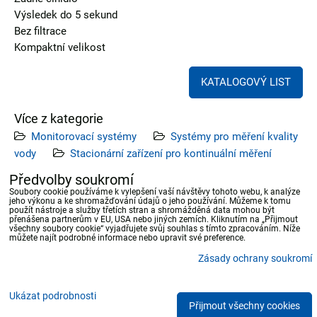
Výsledek do 5 sekund
Bez filtrace
Kompaktní velikost
KATALOGOVÝ LIST
Více z kategorie
Monitorovací systémy
Systémy pro měření kvality
vody
Stacionární zařízení pro kontinuální měření
kvalit
Předvolby soukromí
Soubory cookie používáme k vylepšení vaší návštěvy tohoto webu, k analýze
jeho výkonu a ke shromažďování údajů o jeho používání. Můžeme k tomu
Předchozí produkt
Následující produkt
použít nástroje a služby třetích stran a shromážděná data mohou být
přenášena partnerům v EU, USA nebo jiných zemích. Kliknutím na „Přijmout
všechny soubory cookie“ vyjadřujete svůj souhlas s tímto zpracováním. Níže
můžete najít podrobné informace nebo upravit své preference.
Zásady ochrany soukromí
Předvolby soukromí
Zásady ochrany soukromí
Ukázat podrobnosti
Přijmout všechny cookies