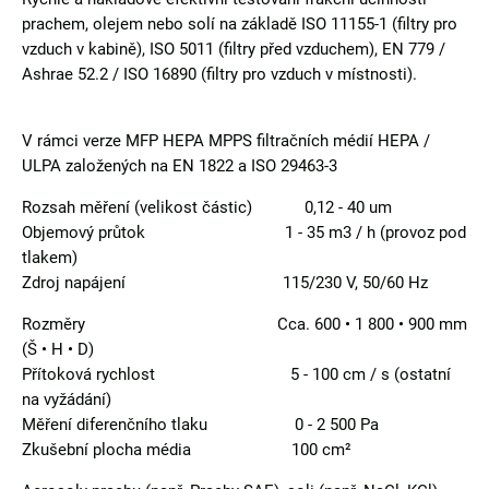
prachem, olejem nebo solí na základě ISO 11155-1 (filtry pro
vzduch v kabině), ISO 5011 (filtry před vzduchem), EN 779 /
Ashrae 52.2 / ISO 16890 (filtry pro vzduch v místnosti).
V rámci verze MFP HEPA MPPS filtračních médií HEPA /
ULPA založených na EN 1822 a ISO 29463-3
Rozsah měření (velikost částic) 0,12 - 40 um
Objemový průtok 1 - 35 m3 / h (provoz pod
tlakem)
Zdroj napájení 115/230 V, 50/60 Hz
Rozměry Cca. 600 • 1 800 • 900 mm
(Š • H • D)
Přítoková rychlost 5 - 100 cm / s (ostatní
na vyžádání)
Měření diferenčního tlaku 0 - 2 500 Pa
Zkušební plocha média 100 cm²