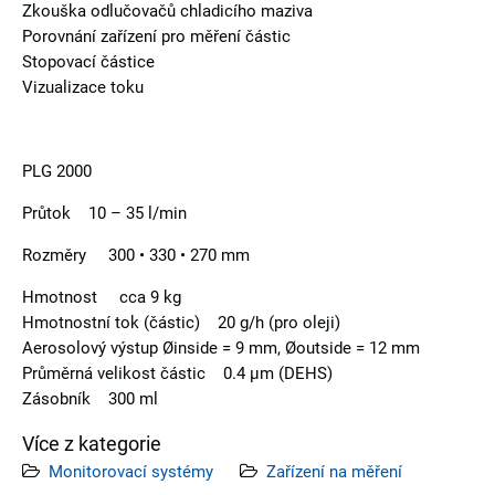
Zkouška odlučovačů chladicího maziva
Porovnání zařízení pro měření částic
Stopovací částice
Vizualizace toku
PLG 2000
Průtok 10 – 35 l/min
Rozměry 300 • 330 • 270 mm
Hmotnost cca 9 kg
Hmotnostní tok (částic) 20 g/h (pro oleji)
Aerosolový výstup Øinside = 9 mm, Øoutside = 12 mm
Průměrná velikost částic 0.4 µm (DEHS)
Zásobník 300 ml
Více z kategorie
Monitorovací systémy
Zařízení na měření