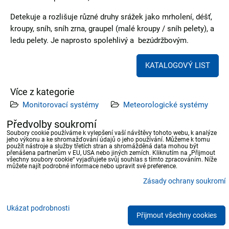
Detekuje a rozlišuje různé druhy srážek jako mrholení, déšť,
kroupy, sníh, sníh zrna, graupel (malé kroupy / sníh pelety), a
ledu pelety. Je naprosto spolehlivý a bezúdržbovým.
KATALOGOVÝ LIST
Více z kategorie
Monitorovací systémy
Meteorologické systémy
Srážky
Předvolby soukromí
Soubory cookie používáme k vylepšení vaší návštěvy tohoto webu, k analýze
jeho výkonu a ke shromažďování údajů o jeho používání. Můžeme k tomu
Předchozí produkt
Následující produkt
použít nástroje a služby třetích stran a shromážděná data mohou být
přenášena partnerům v EU, USA nebo jiných zemích. Kliknutím na „Přijmout
všechny soubory cookie“ vyjadřujete svůj souhlas s tímto zpracováním. Níže
můžete najít podrobné informace nebo upravit své preference.
Zásady ochrany soukromí
Předvolby soukromí
Zásady ochrany soukromí
Ukázat podrobnosti
Přijmout všechny cookies
Vytvořeno systémem:
ByznysWeb.cz