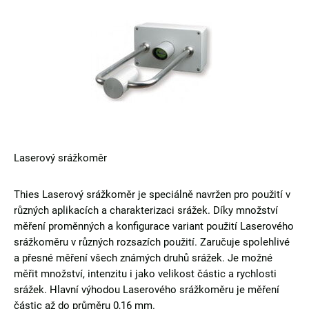
Laserový srážkoměr
Thies Laserový srážkoměr je speciálně navržen pro použití v
různých aplikacích a charakterizaci srážek. Díky množství
měření proměnných a konfigurace variant použití Laserového
srážkoměru v různých rozsazích použití. Zaručuje spolehlivé
a přesné měření všech známých druhů srážek. Je možné
měřit množství, intenzitu i jako velikost částic a rychlosti
srážek. Hlavní výhodou Laserového srážkoměru je měření
částic až do průměru 0,16 mm.