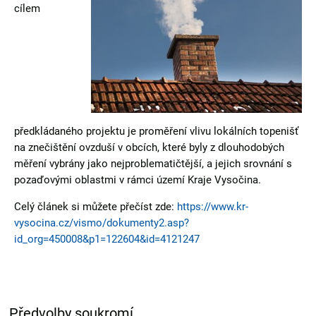
cílem
předkládaného projektu je proměření vlivu lokálních topenišť
na znečištění ovzduší v obcích, které byly z dlouhodobých
měření vybrány jako nejproblematičtější, a jejich srovnání s
pozaďovými oblastmi v rámci území Kraje Vysočina.
Celý článek si můžete přečíst zde:
https://www.kr-
vysocina.cz/vismo/dokumenty2.asp?
id_org=450008&p1=122604&id=4121247
Předvolby soukromí