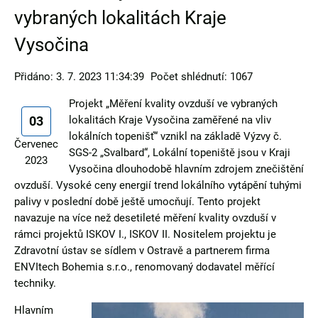
vybraných lokalitách Kraje
Vysočina
Přidáno: 3. 7. 2023 11:34:39
Počet shlédnutí: 1067
Projekt „Měření kvality ovzduší ve vybraných
03
lokalitách Kraje Vysočina zaměřené na vliv
lokálních topenišť“ vznikl na základě Výzvy č.
Červenec
SGS-2 „Svalbard“, Lokální topeniště jsou v Kraji
2023
Vysočina dlouhodobě hlavním zdrojem znečištění
ovzduší. Vysoké ceny energií trend lokálního vytápění tuhými
palivy v poslední době ještě umocňují. Tento projekt
navazuje na více než desetileté měření kvality ovzduší v
rámci projektů ISKOV I., ISKOV II. Nositelem projektu je
Zdravotní ústav se sídlem v Ostravě a partnerem firma
ENVItech Bohemia s.r.o., renomovaný dodavatel měřící
techniky.
Hlavním