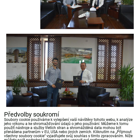
Předvolby soukromí
Soubory cookie používáme k vylepšení vaší návštěvy tohoto webu, k analýze
jeho výkonu a ke shromažďování údajů o jeho používání. Můžeme k tomu
použít nástroje a služby třetích stran a shromážděná data mohou být
přenášena partnerům v EU, USA nebo jiných zemích. Kliknutím na „Přijmout
Bluesky
Twitter
Facebook
Pinterest
Reddit
LinkedIn
WhatsApp
E-
všechny soubory cookie“ vyjadřujete svůj souhlas s tímto zpracováním. Níže
mail