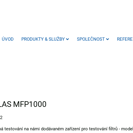
ÚVOD
PRODUKTY & SLUŽBY
SPOLEČNOST
REFER
 PALAS MFP1000
02
íhá testování na námi dodávaném zařízení pro testování filtrů - mo