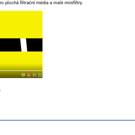
o plochá filtrační média a malé minifiltry.
l