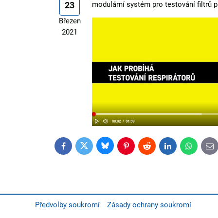
23
modulární systém pro testování filtrů pr
Březen
2021
Bluesky
Twitter
Facebook
Pinterest
Reddit
LinkedIn
WhatsApp
E-
mai
Předvolby soukromí
Zásady ochrany soukromí