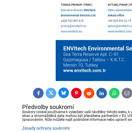
Bluesky
Twitter
Facebook
Pinterest
Reddit
LinkedIn
WhatsApp
E-
mai
Předvolby soukromí
Soubory cookie používáme k vylepšení vaší návštěvy tohoto webu, k 
stran a shromážděná data mohou být přenášena partnerům v EU, USA 
zpracováním. Níže můžete najít podrobné informace nebo upravit své
Zásady ochrany soukromí
Předvolby soukromí
Zásady ochrany soukromí