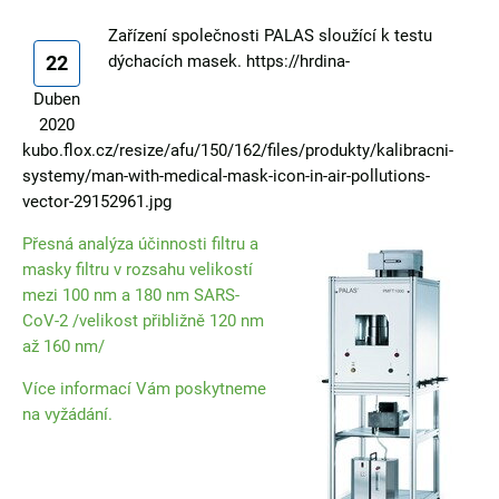
Zařízení společnosti PALAS sloužící k testu
22
dýchacích masek. https://hrdina-
Duben
2020
kubo.flox.cz/resize/afu/150/162/files/produkty/kalibracni-
systemy/man-with-medical-mask-icon-in-air-pollutions-
vector-29152961.jpg
Přesná analýza účinnosti filtru a
masky filtru v rozsahu velikostí
mezi 100 nm a 180 nm SARS-
CoV-2 /velikost přibližně 120 nm
až 160 nm/
Více informací Vám poskytneme
na vyžádání.