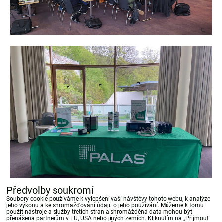
Předvolby soukromí
Soubory cookie používáme k vylepšení vaší návštěvy tohoto webu, k analýze
jeho výkonu a ke shromažďování údajů o jeho používání. Můžeme k tomu
použít nástroje a služby třetích stran a shromážděná data mohou být
přenášena partnerům v EU, USA nebo jiných zemích. Kliknutím na „Přijmout
Bluesky
Twitter
Facebook
Pinterest
Reddit
LinkedIn
WhatsApp
E-