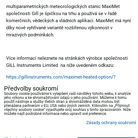
multiparametrických meteorologických stanic MaxiMet
společnosti Gill je špičkou na trhu a používá se v řadě
komerčních, vědeckých a vládních aplikací. MaxiMet má nyní
díky nové vyhřívané variantě rozšířenou výkonnost v
mrazivých podmínkách.
Více informací neleznete na stránkách výrobce společnosti
GILL Instruments Limited na níže uvedeném odkazu:
https://gillinstruments.com/maximet-heated-option/?
utm_source=brevo&utm_campaign=GI+-
Předvolby soukromí
+MaxiMet+heated+option&utm_medium=email&utm_id=436
Soubory cookie používáme k vylepšení vaší návštěvy tohoto webu, k analýze
jeho výkonu a ke shromažďování údajů o jeho používání. Můžeme k tomu
použít nástroje a služby třetích stran a shromážděná data mohou být
přenášena partnerům v EU, USA nebo jiných zemích. Kliknutím na „Přijmout
Bluesky
Twitter
Facebook
Pinterest
Reddit
LinkedIn
WhatsApp
E-
všechny soubory cookie“ vyjadřujete svůj souhlas s tímto zpracováním. Níže
mail
můžete najít podrobné informace nebo upravit své preference.
Zásady ochrany soukromí
Předvolby soukromí
Zásady ochrany soukromí