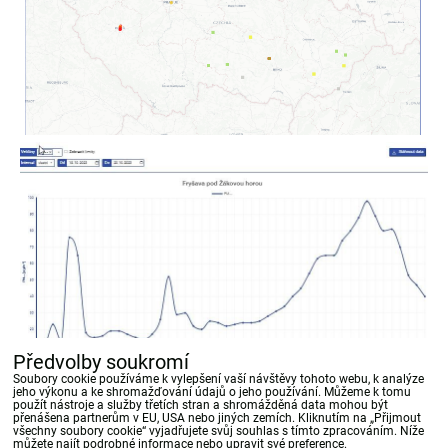
Předvolby soukromí
Soubory cookie používáme k vylepšení vaší návštěvy tohoto webu, k analýze
jeho výkonu a ke shromažďování údajů o jeho používání. Můžeme k tomu
použít nástroje a služby třetích stran a shromážděná data mohou být
přenášena partnerům v EU, USA nebo jiných zemích. Kliknutím na „Přijmout
Bluesky
Twitter
Facebook
Pinterest
Reddit
LinkedIn
WhatsApp
E-
všechny soubory cookie“ vyjadřujete svůj souhlas s tímto zpracováním. Níže
mail
můžete najít podrobné informace nebo upravit své preference.