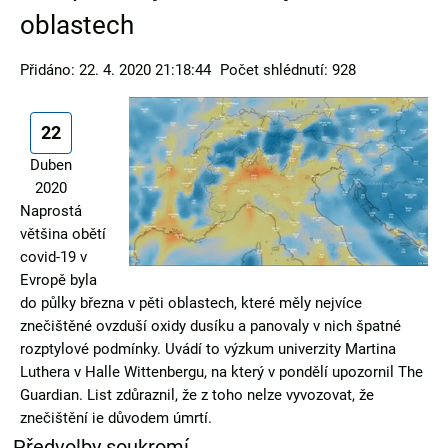
oblastech
Přidáno: 22. 4. 2020 21:18:44
Počet shlédnutí: 928
22
Duben
2020
Naprostá
většina obětí
covid-19 v
Evropě byla
do půlky března v pěti oblastech, které měly nejvíce
znečištěné ovzduší oxidy dusíku a panovaly v nich špatné
rozptylové podmínky. Uvádí to výzkum univerzity Martina
Luthera v Halle Wittenbergu, na který v pondělí upozornil The
Guardian. List zdůraznil, že z toho nelze vyvozovat, že
znečištění je důvodem úmrtí.
Předvolby soukromí