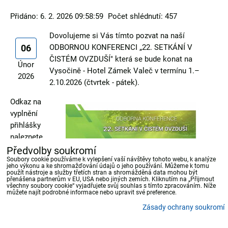
Přidáno: 6. 2. 2026 09:58:59
Počet shlédnutí: 457
Dovolujeme si Vás tímto pozvat na naší
06
ODBORNOU KONFERENCI „22. SETKÁNÍ V
ČISTÉM OVZDUŠÍ" která se bude konat na
Únor
Vysočině - Hotel Zámek Valeč v termínu 1.–
2026
2.10.2026 (čtvrtek - pátek).
Odkaz na
vyplnění
přihlášky
naleznete
ZDE
.
Předvolby soukromí
Soubory cookie používáme k vylepšení vaší návštěvy tohoto webu, k analýze
jeho výkonu a ke shromažďování údajů o jeho používání. Můžeme k tomu
použít nástroje a služby třetích stran a shromážděná data mohou být
přenášena partnerům v EU, USA nebo jiných zemích. Kliknutím na „Přijmout
Bluesky
Twitter
Facebook
Pinterest
Reddit
LinkedIn
WhatsApp
E-
všechny soubory cookie“ vyjadřujete svůj souhlas s tímto zpracováním. Níže
mail
můžete najít podrobné informace nebo upravit své preference.
Zásady ochrany soukromí
Předvolby soukromí
Zásady ochrany soukromí