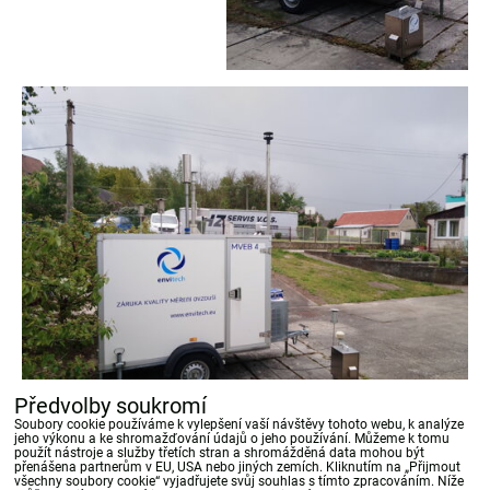
Předvolby soukromí
Soubory cookie používáme k vylepšení vaší návštěvy tohoto webu, k analýze
jeho výkonu a ke shromažďování údajů o jeho používání. Můžeme k tomu
použít nástroje a služby třetích stran a shromážděná data mohou být
přenášena partnerům v EU, USA nebo jiných zemích. Kliknutím na „Přijmout
Bluesky
Twitter
Facebook
Pinterest
Reddit
LinkedIn
WhatsApp
E-
všechny soubory cookie“ vyjadřujete svůj souhlas s tímto zpracováním. Níže
mail