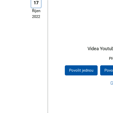
17
Říjen
2022
Videa Youtu
Př
Povolit jednou
Povo