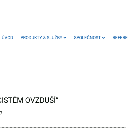
ÚVOD
PRODUKTY & SLUŽBY
SPOLEČNOST
REFER
 ČISTÉM OVZDUŠÍ“
67