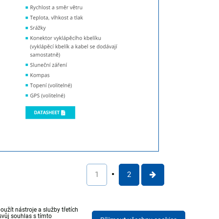
1
2
žít nástroje a služby třetích
vůj souhlas s tímto