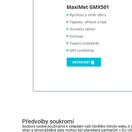
Předvolby soukromí
Soubory cookie používáme k vylepšení vaší návštěvy tohoto webu, k 
stran a shromážděná data mohou být přenášena partnerům v EU, USA 