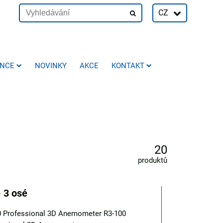
CZ
ENCE
NOVINKY
AKCE
KONTAKT
20
produktů
- 3 osé
0 Professional 3D Anemometer R3-100