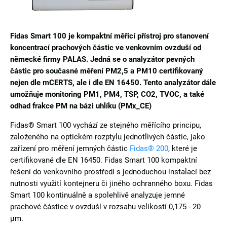
Fidas Smart 100 je kompaktní měřicí přístroj pro stanovení
koncentrací prachových částic ve venkovním ovzduší od
německé firmy PALAS. Jedná se o analyzátor pevných
částic pro současné měření PM2,5 a PM10 certifikovaný
nejen dle mCERTS, ale i dle EN 16450. Tento analyzátor dále
umožňuje monitoring PM1, PM4, TSP, CO2, TVOC, a také
odhad frakce PM na bázi uhlíku (PMx_CE)
Fidas® Smart 100 vychází ze stejného měřícího principu,
založeného na optickém rozptylu jednotlivých částic, jako
zařízení pro měření jemných částic
Fidas® 200
, které je
certifikované dle EN 16450. Fidas Smart 100 kompaktní
řešení do venkovního prostředí s jednoduchou instalací bez
nutnosti využití kontejneru či jiného ochranného boxu. Fidas
Smart 100 kontinuálně a spolehlivě analyzuje jemné
prachové částice v ovzduší v rozsahu velikostí 0,175 - 20
µm.