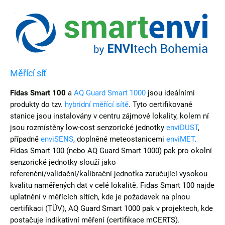
Měřící síť
Fidas Smart 100
a
AQ Guard Smart 1000
jsou ideálními
produkty do tzv.
hybridní měřící sítě
. Tyto certifikované
stanice jsou instalovány v centru zájmové lokality, kolem ní
jsou rozmístěny low-cost senzorické jednotky
enviDUST
,
případně
enviSENS
, doplněné meteostanicemi
enviMET
.
Fidas Smart 100 (nebo AQ Guard Smart 1000) pak pro okolní
senzorické jednotky slouží jako
referenční/validační/kalibrační jednotka zaručující vysokou
kvalitu naměřených dat v celé lokalitě. Fidas Smart 100 najde
uplatnění v měřících sítích, kde je požadavek na plnou
certifikaci (TÜV), AQ Guard Smart 1000 pak v projektech, kde
postačuje indikativní měření (certifikace mCERTS).