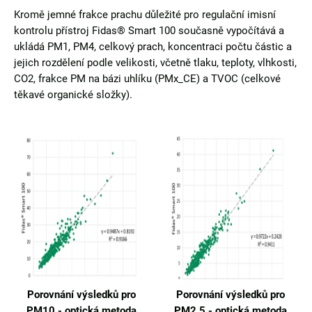
Kromě jemné frakce prachu důležité pro regulační imisní
kontrolu přístroj Fidas® Smart 100 současně vypočítává a
ukládá PM1, PM4, celkový prach, koncentraci počtu částic a
jejich rozdělení podle velikosti, včetně tlaku, teploty, vlhkosti,
CO2, frakce PM na bázi uhlíku (PMx_CE) a TVOC (celkové
těkavé organické složky).
Porovnání výsledků pro
Porovnání výsledků pro
PM10 - optická metoda
PM2.5 - optická metoda