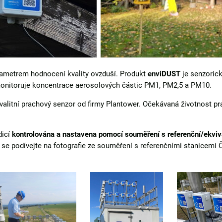
rametrem hodnocení kvality ovzduší. Produkt
enviDUST
je senzoric
monitoruje koncentrace aerosolových částic PM1, PM2,5 a PM10.
valitní prachový senzor od firmy Plantower. Očekávaná životnost 
dicí
kontrolována a nastavena pomocí souměření s referenční/ekviva
se podívejte na fotografie ze souměření s referenčními stanicemi