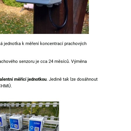
ká jednotka k měření koncentrací prachových
prachového senzoru je cca 24 měsíců. Výměna
lentní měřící jednotkou
. Jedině tak lze dosáhnout
 ČHMÚ.