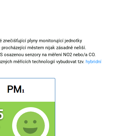
é znečišťující plyny monitorující jednotky
 procházející městem nijak zásadně neliší.
SENS osazenou senzory na měření NO2 nebo/a CO.
ůzných měřících technologií vybudovat tzv.
hybridní