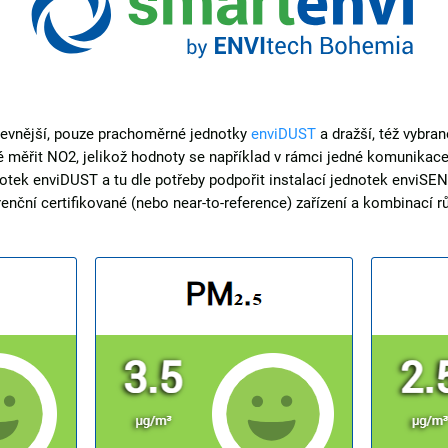
levnější, pouze prachoměrné jednotky
enviDUST
a dražší, též vybran
né měřit NO2, jelikož hodnoty se například v rámci jedné komunikace
otek enviDUST a tu dle potřeby podpořit instalací jednotek envi
nční certifikované (nebo near-to-reference) zařízení a kombinací r