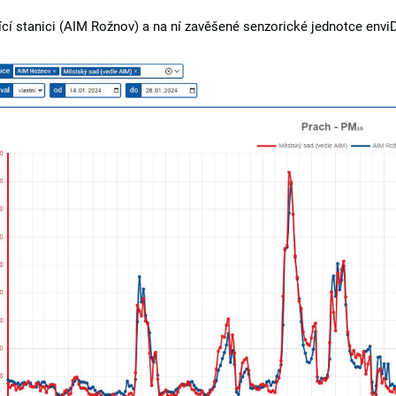
í stanici (AIM Rožnov) a na ní zavěšené senzorické jednotce enviD