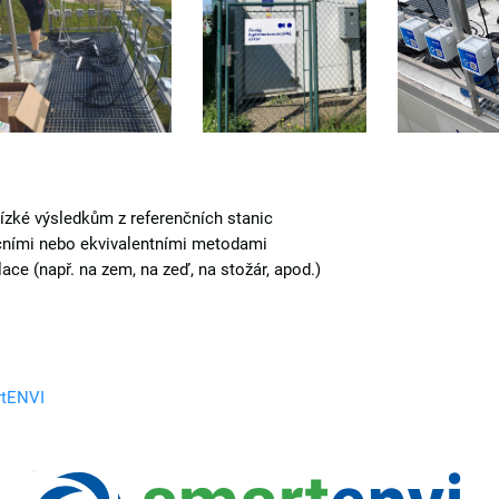
lízké výsledkům z referenčních stanic
nčními nebo ekvivalentními metodami
ace (např. na zem, na zeď, na stožár, apod.)
tENVI