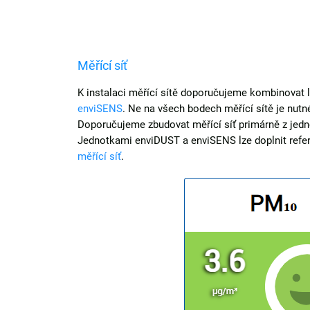
Měřící síť
K instalaci měřící sítě doporučujeme kombinovat 
enviSENS
. Ne na všech bodech měřící sítě je nut
Doporučujeme zbudovat měřící síť primárně z jedn
Jednotkami enviDUST a enviSENS lze doplnit refere
měřící síť
.