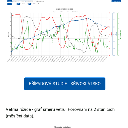
PŘÍPADOVÁ STUDIE - KŘIVOKLÁTSKO
Větrná růžice - graf směru větru. Porovnání na 2 stanicích
(měsíční data).