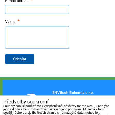
*
E-mail adresa:
*
Vzkaz:
Odeslat
ENVItech Bohemia s.r.o.
Ovocná 34/1021
Předvolby soukromí
Soubory cookie používáme k vylepšení vaší návštěvy tohoto webu, k analýze
161 00 Praha 6
jeho výkonu a ke shromažďování údajů o jeho používání. Můžeme k tomu
použít nástroje a služby třetích stran a shromážděná data mohou být
Česká republika