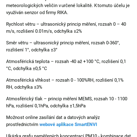
meteorologických veličin v určené lokalitě. K tomuto účelu je
využíván senzor od firmy RIKA.
Rychlost větru – ultrasonický princip měření, rozsah 0 – 40
m/s, rozlišení 0.01m/s, odchylka ±2%
Směr větru – ultrasonický princip měření, rozsah 0-360°,
rozlišení 1°, odchylka ±3°
Atmosférická teplota – rozsah -40 až +100 °C, rozlišení 0,1
°C, odchylka ±0,5 °C
Atmosférická vlhkost – rozsah 0 - 100%RH, rozlišení 0,1%
RH, odchylka ±3%
Atmosférický tlak – princip měření MEMS, rozsah 10 - 1100
hPa, rozlišení 0,1hPa, odchylka ±1,5hPa
Možnost online zasílání dat a datových analýz
prostřednictvím
webové aplikace SmartENVI
Ukázka grafu naměřených koncentrací PM10 - kombinace dat