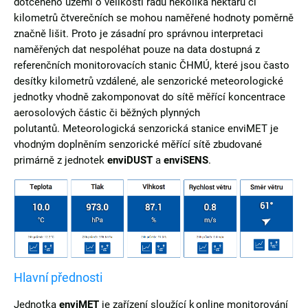
dotčeného území o velikosti řádu několika hektarů či
kilometrů čtverečních se mohou naměřené hodnoty poměrně
značně lišit. Proto je zásadní pro správnou interpretaci
naměřených dat nespoléhat pouze na data dostupná z
referenčních monitorovacích stanic ČHMÚ, které jsou často
desítky kilometrů vzdálené, ale senzorické meteorologické
jednotky vhodně zakomponovat do sítě měřící koncentrace
aerosolových částic či běžných plynných
polutantů. Meteorologická senzorická stanice enviMET je
vhodným doplněním senzorické měřící sítě zbudované
primárně z jednotek
enviDUST
a
enviSENS
.
Hlavní přednosti
Jednotka
enviMET
je zařízení sloužící k online monitorování