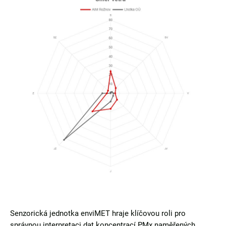
Senzorická jednotka enviMET hraje klíčovou roli pro
správnou interpretaci dat koncentrací PMx naměřených